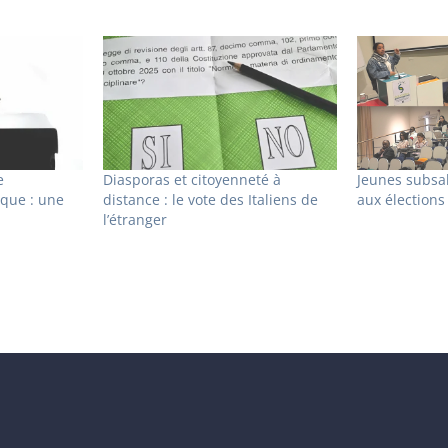
e
Diasporas et citoyenneté à
Jeunes subsa
ique : une
distance : le vote des Italiens de
aux élections 
l’étranger