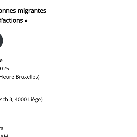
sonnes migrantes
’actions »
re
2025
Heure Bruxelles)
sch 3, 4000 Liège)
rs
FAM