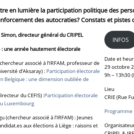
e en lumière la participation politique des per
enforcement des autocraties? Constats et pistes d
s Simon, directeur général du CRIPEL
INFOS
 : une année hautement électorale
Date et heu
chercheur associé à l’IRFAM, professeur de
29 octobre 
niversité d’Aksaray) :
Participation électorale
9h – 13h30 (
n Belgique : une dimension oubliée de
Lieu
irecteur du CEFIS) :
Participation électorale
CRIE (Rue Fu
 au Luxembourg
Programme
u (chercheur associé à l’IRFAM) : Jeunes
Organisateu
ndidat.es aux élections à Liège : raisons et
CRIPEL & IR