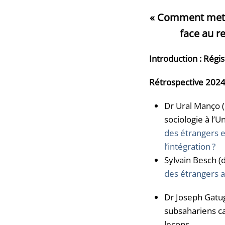
« Comment mettr
face au r
Introduction : Régi
Rétrospective 2024
Dr Ural Manço (
sociologie à l’U
des étrangers e
l’intégration
?
Sylvain Besch (d
des étrangers
Dr Joseph Gatug
subsahariens ca
leçons