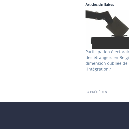
Articles similaires
Participation électoral
des étrangers en Belg
dimension oubliée de
l’intégration ?
« PRÉCÉDENT