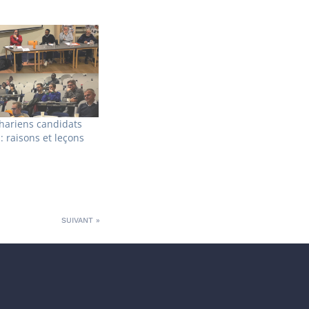
hariens candidats
: raisons et leçons
SUIVANT »