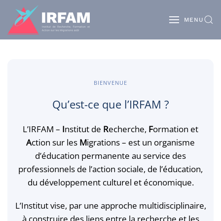
MENU
BIENVENUE
Qu’est-ce que l’IRFAM ?
L’IRFAM –
I
nstitut de
R
echerche,
F
ormation et
A
ction sur les
M
igrations – est un organisme
d’éducation permanente au service des
professionnels de l’action sociale, de l’éducation,
du développement culturel et économique.
L’Institut vise, par une approche multidisciplinaire,
à construire des liens entre la recherche et les