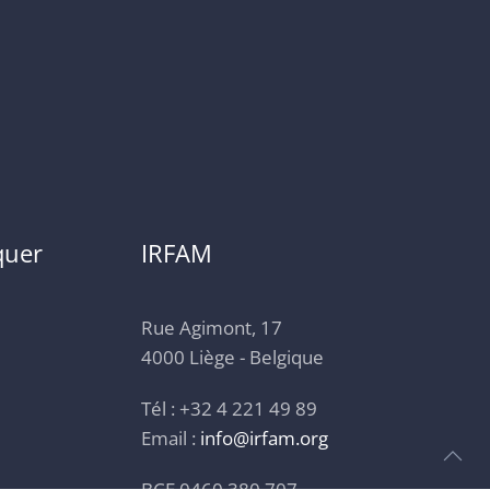
quer
IRFAM
Rue Agimont, 17
4000 Liège - Belgique
Tél : +32 4 221 49 89
Email :
info@irfam.org
BCE 0460.380.707