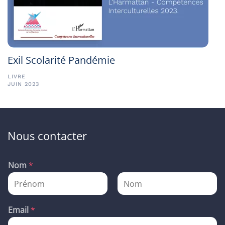
Exil Scolarité Pandémie
LIVRE
JUIN 2023
Nous contacter
Nom
*
P
N
r
o
Email
*
é
m
n