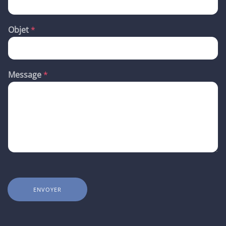
o
m
Objet
*
Message
*
ENVOYER