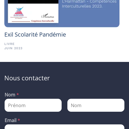
Exil Scolarité Pandémie
LIVRE
JUIN 2023
Nous contacter
Nom
*
P
N
r
o
Email
*
é
m
n