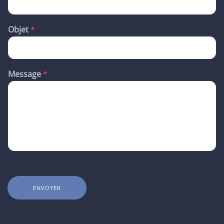
o
m
Objet
*
Message
*
ENVOYER